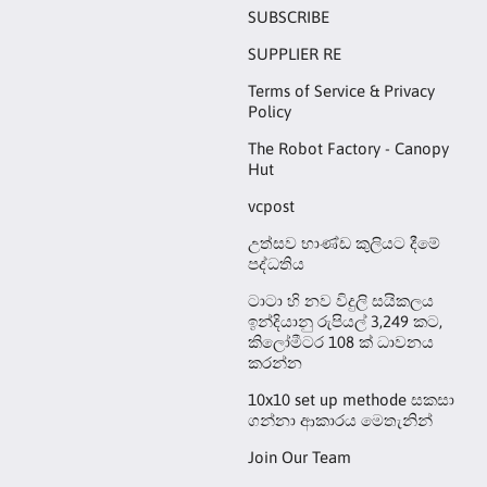
SUBSCRIBE
SUPPLIER RE
Terms of Service & Privacy
Policy
The Robot Factory - Canopy
Hut
vcpost
උත්සව භාණ්ඩ කුලියට දීමේ
පද්ධතිය
ටාටා හි නව විදුලි සයිකලය
ඉන්දියානු රුපියල් 3,249 කට,
කිලෝමීටර 108 ක් ධාවනය
කරන්න
10x10 set up methode සකසා
ගන්නා ආකාරය මෙතැනින්
Join Our Team